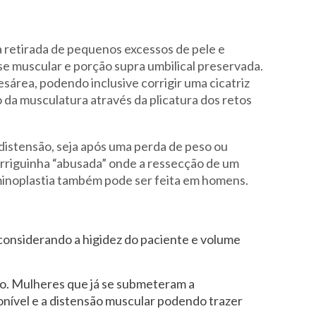
 retirada de pequenos excessos de pele e
se muscular e porção supra umbilical preservada.
sárea, podendo inclusive corrigir uma cicatriz
o da musculatura através da plicatura dos retos
distensão, seja após uma perda de peso ou
rriguinha “abusada” onde a ressecção de um
ominoplastia também pode ser feita em homens.
 considerando a higidez do paciente e volume
to. Mulheres que já se submeteram a
ponível e a distensão muscular podendo trazer