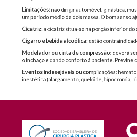
Limitações:
não dirigir automóvel, ginástica, mu
um período médio de dois meses. O bom senso aju
Cicatriz:
a cicatriz situa-se na porção inferior d
Cigarro e bebida alcoólica
: estão contraindicad
Modelador ou cinta de compressão
: deverá se
o inchaço e dando conforto á paciente. Previne 
Eventos indesejáveis ou co
mplicações: hematom
inestética (alargamento, quelóide, hipocromia, h