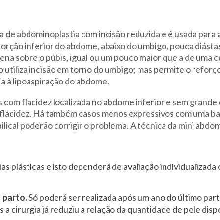
de abdominoplastia com incisão reduzida e é usada para a
orção inferior do abdome, abaixo do umbigo, pouca diásta
ena sobre o púbis, igual ou um pouco maior que a de uma ce
ão utiliza incisão em torno do umbigo; mas permite o reforç
a à lipoaspiração do abdome.
 com flacidez localizada no abdome inferior e sem grande 
 flacidez. Há também casos menos expressivos com uma ba
bilical poderão corrigir o problema. A técnica da mini abd
as plásticas e isto dependerá de avaliação individualizada
 parto.
Só poderá ser realizada após um ano do último par
 a cirurgia já reduziu a relação da quantidade de pele dis