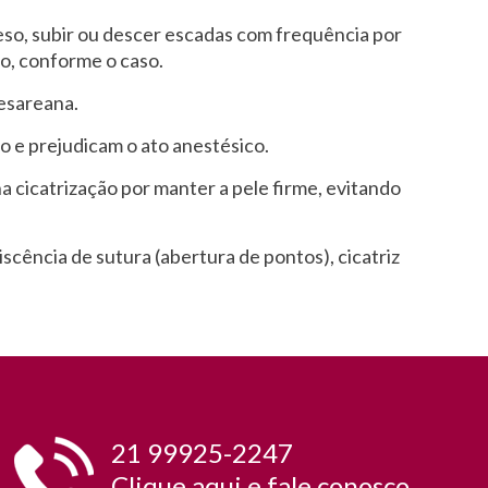
 peso, subir ou descer escadas com frequência por
o, conforme o caso.
cesareana.
ão e prejudicam o ato anestésico.
na cicatrização por manter a pele firme, evitando
cência de sutura (abertura de pontos), cicatriz
21 99925-2247
Clique
aqui
e fale conosco