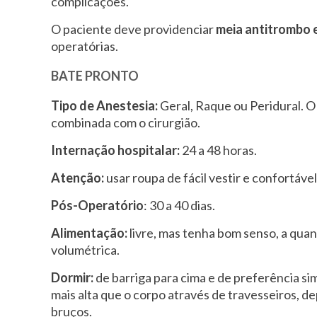
complicações.
O paciente deve providenciar
meia antitrombo 
operatórias.
BATE PRONTO
Tipo de Anestesia:
Geral, Raque ou Peridural. O
combinada com o cirurgião.
Internação hospitalar:
24 a 48 horas.
Atenção:
usar roupa de fácil vestir e confortáve
Pós-Operatório
: 30 a 40 dias.
Alimentação:
livre, mas tenha bom senso, a quan
volumétrica.
Dormir:
de barriga para cima e de preferência s
mais alta que o corpo através de travesseiros, d
bruços.