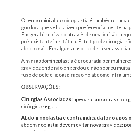
O termo mini abdominoplastia é também chamada 
gordura que se localizem preferencialmente na p
Em geral é realizado através de uma incisão pequ
pré-existente inestética. Este tipo de cirurgia n
abdominais. Em alguns casos poderá ser associad
A mini abdominoplastia é procurada por mulheres
gravidez onde não engordou e não sobrou muita
fuso de pele e lipoaspiração no abdome infra um
OBSERVAÇÕES:
Cirurgias Associadas:
apenas com outras cirurgi
cirúrgico seguro.
Abdominoplastia é contraindicada logo após o
abdominoplastia devem evitar nova gravidez; pois