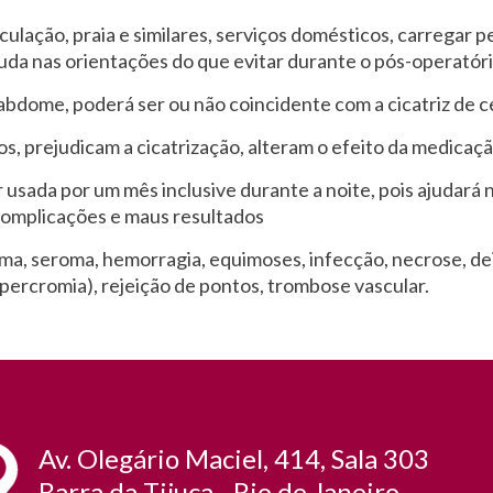
sculação, praia e similares, serviços domésticos, carregar
da nas orientações do que evitar durante o pós-operatóri
o abdome, poderá ser ou não coincidente com a cicatriz de 
os, prejudicam a cicatrização, alteram o efeito da medicaç
r usada por um mês inclusive durante a noite, pois ajudará 
complicações e maus resultados
a, seroma, hemorragia, equimoses, infecção, necrose, deis
ipercromia), rejeição de pontos, trombose vascular.
Av. Olegário Maciel, 414, Sala 303
Barra da Tijuca - Rio de Janeiro