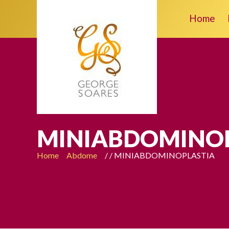
Home
MINIABDOMINO
Home
Abdome
/
/ MINIABDOMINOPLASTIA