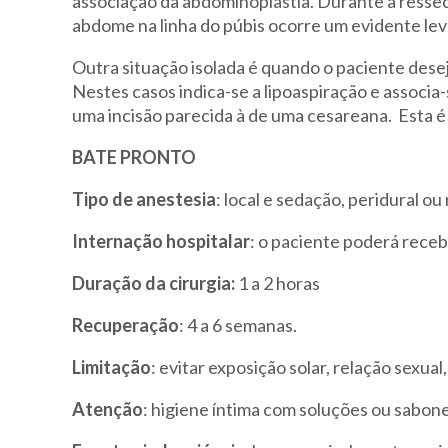
associação da abdominoplastia. Durante a ressec
abdome na linha do púbis ocorre um evidente le
Outra situação isolada é quando o paciente dese
Nestes casos indica-se a lipoaspiração e associa-
uma incisão parecida à de uma cesareana. Esta é
BATE PRONTO
Tipo de anestesia
: local e sedação, peridural ou
Internação hospitalar
: o paciente poderá rece
Duração
da cirurgia:
1 a 2 horas
Recuperação
: 4 a 6 semanas.
Limitação
: evitar exposição solar, relação sexual
Atenção
: higiene íntima com soluções ou sabon