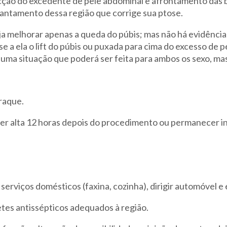
ção do excedente de pele abdominal e afrontamento das bo
vantamento dessa região que corrige sua ptose.
ja melhorar apenas a queda do púbis; mas não há evidênci
se a ela o lift do púbis ou puxada para cima do excesso de
 uma situação que poderá ser feita para ambos os sexo, mas
 raque.
ber alta 12 horas depois do procedimento ou permanecer i
, serviços domésticos (faxina, cozinha), dirigir automóvel e 
etes antissépticos adequados à região.