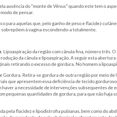
pela ausência do “monte de Vênus” quando este tem o aspe
u modo de pensar.
ico para aquelas que, pelo ganho de peso e flacidez cutâ
se sobrepõem à vagina escondendo-a totalmente.
a
: Lipoaspiração da região com cânula fina, número três. O
introdução da cânula e lipoaspiração. A seguir esta abertur
nais retirando o excesso de gordura. No homem a lipoaspir
de Gordura. Retira-se gordura de outra região por meio de 
inais que apresentem essa deficiência de tecido gorduros
 haver a necessidade de intervenções subsequentes de en
om pequenas quantidades de gordura, para que não haja so
ada pela flacidez e lipodistrofia pubianas, bem como do ab