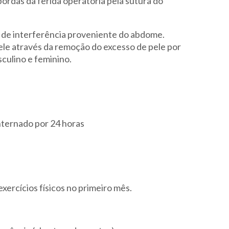
rdas da ferida operatória pela sutura do
a de interferência proveniente do abdome.
 pele através da remoção do excesso de pele por
culino e feminino.
nternado por 24 horas
exercícios físicos no primeiro mês.