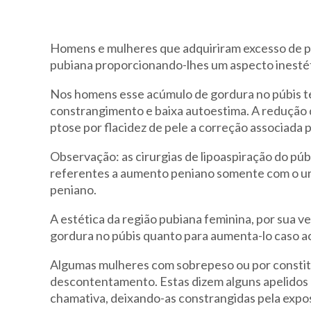
Homens e mulheres que adquiriram excesso de pe
pubiana proporcionando-lhes um aspecto inestét
Nos homens esse acúmulo de gordura no púbis t
constrangimento e baixa autoestima. A redução d
ptose por flacidez de pele a correção associada 
Observação: as cirurgias de lipoaspiração do pú
referentes a aumento peniano somente com o uro
peniano.
A estética da região pubiana feminina, por sua 
gordura no púbis quanto para aumenta-lo caso ac
Algumas mulheres com sobrepeso ou por constitui
descontentamento. Estas dizem alguns apelidos e
chamativa, deixando-as constrangidas pela expos