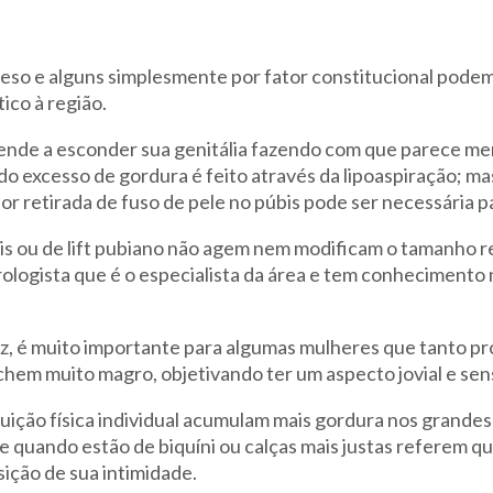
so e alguns simplesmente por fator constitucional podem
ico à região.
ende a esconder sua genitália fazendo com que parece me
o excesso de gordura é feito através da lipoaspiração; ma
por retirada de fuso de pele no púbis pode ser necessária p
bis ou de lift pubiano não agem nem modificam o tamanho r
logista que é o especialista da área e tem conhecimento 
vez, é muito importante para algumas mulheres que tanto p
hem muito magro, objetivando ter um aspecto jovial e sen
ção física individual acumulam mais gordura nos grandes 
 quando estão de biquíni ou calças mais justas referem qu
ição de sua intimidade.